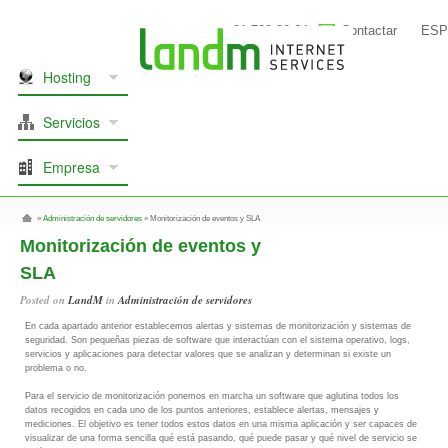
91 739 80 64
Contactar
ESP
Hosting
Servicios
Empresa
»
Administración de servidores
»
Monitorización de eventos y SLA
Monitorización de eventos y
SLA
Posted on
LandM
in
Administración de servidores
En cada apartado anterior establecemos alertas y sistemas de monitorización y sistemas de
seguridad. Son pequeñas piezas de software que interactúan con el sistema operativo, logs,
servicios y aplicaciones para detectar valores que se analizan y determinan si existe un
problema o no.
Para el servicio de monitorización ponemos en marcha un software que aglutina todos los
datos recogidos en cada uno de los puntos anteriores, establece alertas, mensajes y
mediciones. El objetivo es tener todos estos datos en una misma aplicación y ser capaces de
visualizar de una forma sencilla qué está pasando, qué puede pasar y qué nivel de servicio se