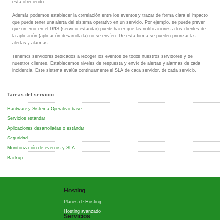
está ofreciendo.
Además podemos establecer la correlación entre los eventos y trazar de forma clara el impacto
que puede tener una alerta del sistema operativo en un servicio. Por ejemplo, se puede prever
que un error en el DNS (servicio estándar) puede hacer que las notificaciones a los clientes de
la aplicación (aplicación desarrollada) no se envíen. De esta forma se pueden priorizar las
alertas y alarmas.
Tenemos servidores dedicados a recoger los eventos de todos nuestros servidores y de
nuestros clientes. Establecemos niveles de respuesta y envío de alertas y alarmas de cada
incidencia. Este sistema evalúa continuamente el SLA de cada servidor, de cada servicio.
Tareas del servicio
Hardware y Sistema Operativo base
Servicios estándar
Aplicaciones desarrolladas o estándar
Seguridad
Monitorización de eventos y SLA
Backup
Hosting
Planes de Hosting
Hosting avanzado
Servicios