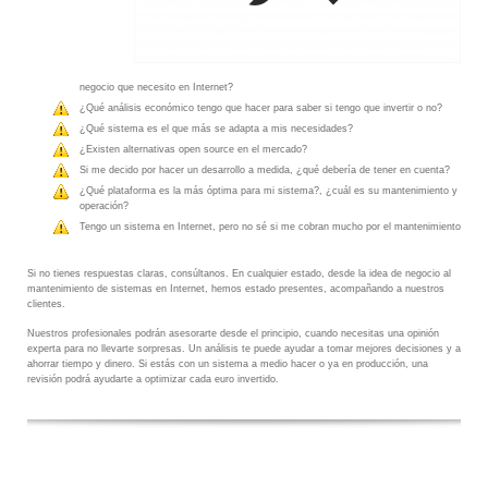
negocio que necesito en Internet?
¿Qué análisis económico tengo que hacer para saber si tengo que invertir o no?
¿Qué sistema es el que más se adapta a mis necesidades?
¿Existen alternativas open source en el mercado?
Si me decido por hacer un desarrollo a medida, ¿qué debería de tener en cuenta?
¿Qué plataforma es la más óptima para mi sistema?, ¿cuál es su mantenimiento y
operación?
Tengo un sistema en Internet, pero no sé si me cobran mucho por el mantenimiento
Si no tienes respuestas claras, consúltanos. En cualquier estado, desde la idea de negocio al
mantenimiento de sistemas en Internet, hemos estado presentes, acompañando a nuestros
clientes.
Nuestros profesionales podrán asesorarte desde el principio, cuando necesitas una opinión
experta para no llevarte sorpresas. Un análisis te puede ayudar a tomar mejores decisiones y a
ahorrar tiempo y dinero. Si estás con un sistema a medio hacer o ya en producción, una
revisión podrá ayudarte a optimizar cada euro invertido.