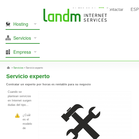
91 739 80 64
Contactar
ESP
Hosting
Servicios
Empresa
»
Servicios
»
Servicio experto
Servicio experto
Contratar un experto por horas es rentable para su negocio
Cuando se
plantean servicios
en Internet surgen
dudas del tipo…
¿Cuál
es el
modelo
de