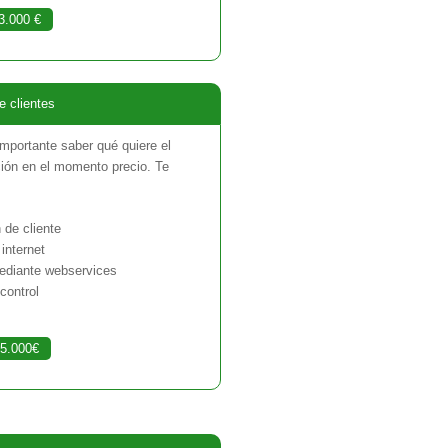
3.000 €
e clientes
importante saber qué quiere el
ación en el momento precio. Te
 de cliente
internet
ediante webservices
control
5.000€