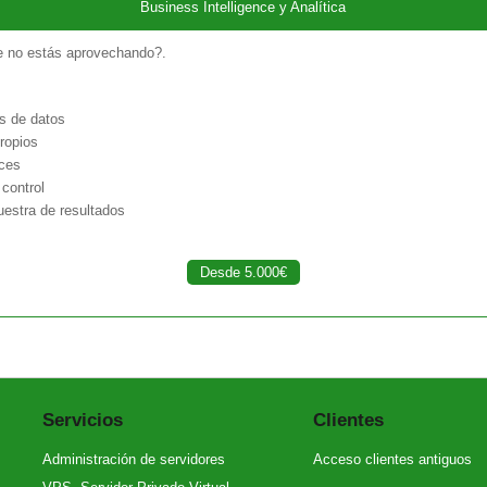
Business Intelligence y Analítica
e no estás aprovechando?.
es de datos
ropios
ices
control
uestra de resultados
Desde 5.000€
Servicios
Clientes
Administración de servidores
Acceso clientes antiguos