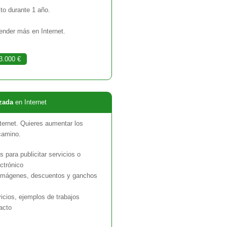
to durante 1 año.
nder más en Internet.
3.000 €
zada
en Internet
nternet. Quieres aumentar los
camino.
 para publicitar servicios o
ctrónico
 imágenes, descuentos y ganchos
icios, ejemplos de trabajos
acto