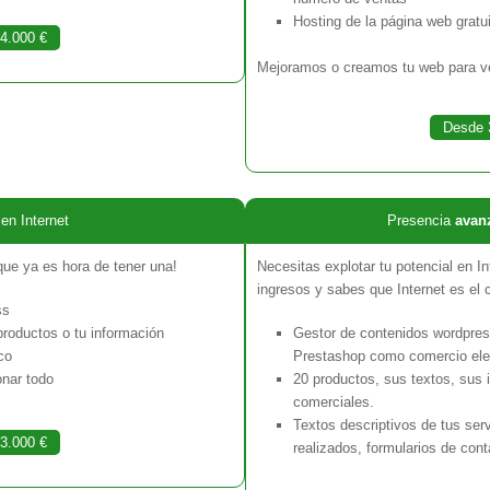
Hosting de la página web gratui
4.000 €
Mejoramos o creamos tu web para ve
Desde 
en Internet
Presencia
avan
ue ya es hora de tener una!
Necesitas explotar tu potencial en I
ingresos y sabes que Internet es el 
ss
productos o tu información
Gestor de contenidos wordpress
co
Prestashop como comercio ele
nar todo
20 productos, sus textos, sus
comerciales.
Textos descriptivos de tus serv
3.000 €
realizados, formularios de cont