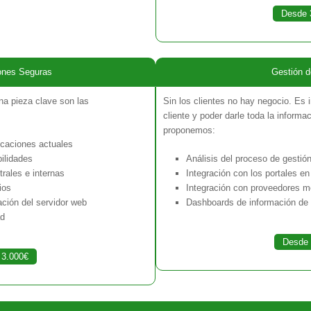
Desde 
ones Seguras
Gestión d
na pieza clave son las
Sin los clientes no hay negocio. Es 
cliente y poder darle toda la inform
proponemos:
icaciones actuales
ilidades
Análisis del proceso de gestión
rales e internas
Integración con los portales en 
ios
Integración con proveedores m
ación del servidor web
Dashboards de información de 
ad
Desde 
 3.000€