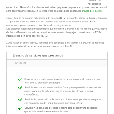
clientes con
necesidades
específicas. Hace años los clientes solicitaban pequeñas páginas web y unas cuentas de mail
para poder tener presencia en Internet. Para esa necesidad existen los
Planes de Hosting
.
Con el tiempo se crearon aplicaciones de gestión (CRM, extranets, intranets, blogs, e-learning,
…) para fortalecer los lazos con los clientes actuales o atraer futuros clientes. Estas
aplicaciones ya no encajan en los planes de hosting estándar.
Los sistemas necesitan particularidades que no tienen la mayoría de los hosting (VPNs, bases
de datos diferentes, servidores de aplicaciones en otros lenguajes, conexiones con ERPs,
integraciones con otros aplicativos, …)
¿Qué hacer en estos casos?. Tenemos dos opciones: o los clientes se proveen de recursos
internos o externalizan este servicio a empresas como LandM.
Ejemplo de servicios que prestamos
Contactar
Servicio web basado en un servidor Java que requiere de una conexión
VPN con su proveedor en Europa.
Servicio web basado en un servidor Java que requiere de un servidor de
mapas para que la aplicación pueda mostrar las alertas en mapas
cartográficos.
Servicio de download con ficheros con limitaciones por cliente integrado
con su aplicación de forma distribuida en varios CPDs.
Servicio web con base de datos Firebird para soportar una aplicación
que estaba anteriormente en una intranet.