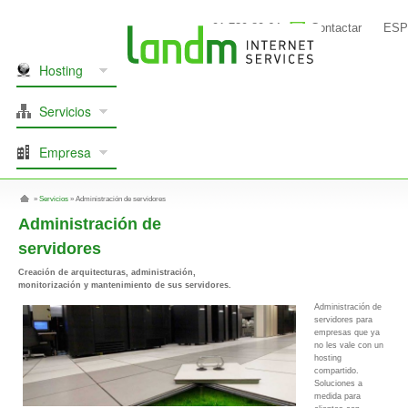
91 739 80 64
Contactar
ESP
Hosting
Servicios
Empresa
»
Servicios
»
Administración de servidores
Administración de
servidores
Creación de arquitecturas, administración,
monitorización y mantenimiento de sus servidores.
Administración de
servidores para
empresas que ya
no les vale con un
hosting
compartido.
Soluciones a
medida para