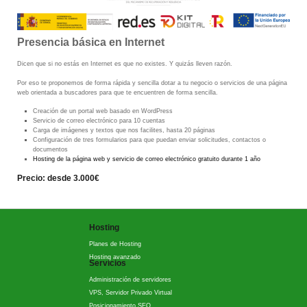
Presencia básica en Internet
Dicen que si no estás en Internet es que no existes. Y quizás lleven razón.
Por eso te proponemos de forma rápida y sencilla dotar a tu negocio o servicios de una página
web orientada a buscadores para que te encuentren de forma sencilla.
Creación de un portal web basado en WordPress
Servicio de correo electrónico para 10 cuentas
Carga de imágenes y textos que nos facilites, hasta 20 páginas
Configuración de tres formularios para que puedan enviar solicitudes, contactos o
documentos
Hosting de la página web y servicio de correo electrónico gratuito durante 1 año
Precio: desde 3.000€
Hosting
Planes de Hosting
Hosting avanzado
Servicios
Administración de servidores
VPS, Servidor Privado Virtual
Posicionamiento SEO