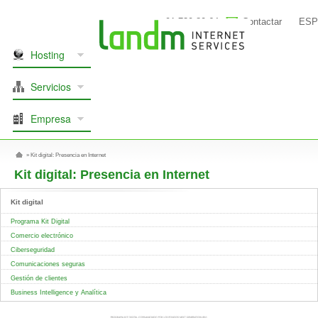
91 739 80 64
Contactar
ESP
Hosting
Servicios
Empresa
»
Kit digital: Presencia en Internet
Kit digital: Presencia en Internet
Kit digital
Programa Kit Digital
Comercio electrónico
Ciberseguridad
Comunicaciones seguras
Gestión de clientes
Business Intelligence y Analítica