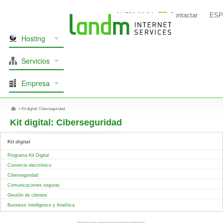
91 739 80 64
Contactar
ESP
Hosting
Servicios
Empresa
»
Kit digital: Ciberseguridad
Kit digital: Ciberseguridad
Kit digital
Programa Kit Digital
Comercio electrónico
Ciberseguridad
Comunicaciones seguras
Gestión de clientes
Business Intelligence y Analítica