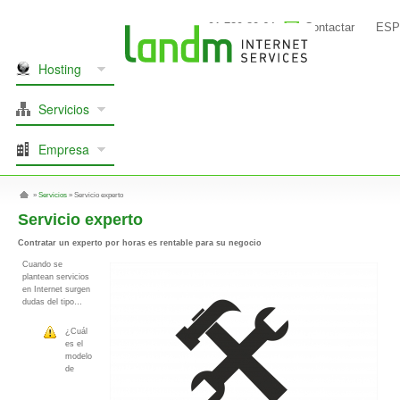
91 739 80 64
Contactar
ESP
Hosting
Servicios
Empresa
»
Servicios
»
Servicio experto
Servicio experto
Contratar un experto por horas es rentable para su negocio
Cuando se
plantean servicios
en Internet surgen
dudas del tipo…
¿Cuál
es el
modelo
de