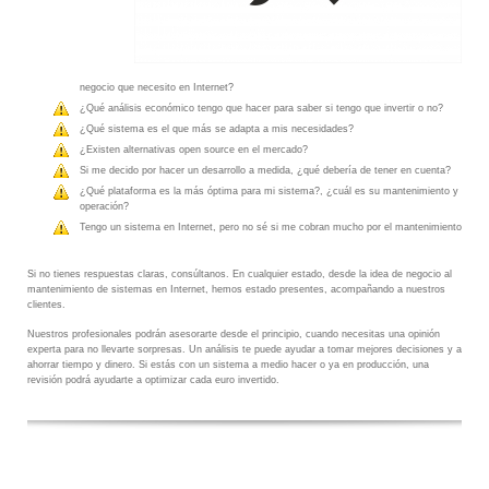
negocio que necesito en Internet?
¿Qué análisis económico tengo que hacer para saber si tengo que invertir o no?
¿Qué sistema es el que más se adapta a mis necesidades?
¿Existen alternativas open source en el mercado?
Si me decido por hacer un desarrollo a medida, ¿qué debería de tener en cuenta?
¿Qué plataforma es la más óptima para mi sistema?, ¿cuál es su mantenimiento y
operación?
Tengo un sistema en Internet, pero no sé si me cobran mucho por el mantenimiento
Si no tienes respuestas claras, consúltanos. En cualquier estado, desde la idea de negocio al
mantenimiento de sistemas en Internet, hemos estado presentes, acompañando a nuestros
clientes.
Nuestros profesionales podrán asesorarte desde el principio, cuando necesitas una opinión
experta para no llevarte sorpresas. Un análisis te puede ayudar a tomar mejores decisiones y a
ahorrar tiempo y dinero. Si estás con un sistema a medio hacer o ya en producción, una
revisión podrá ayudarte a optimizar cada euro invertido.