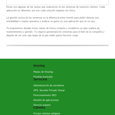
Estas son algunas de las tareas que realizamos en los sistemas de nuestros clientes. Cada
aplicación es diferente, por eso cada solución requiere ser única.
La gestión activa de los sistemas es la diferencia entre invertir para poder obtener una
rentabilidad o mejora operativa y realizar un gasto en una aplicación que no se usa.
Te proponemos detallar estas tareas de forma conjunta y establecer un plan realista de
mantenimiento y gestión. Tu negocio gestionará los sistemas para el bien de la compañía y
dejarán de ser una caja negra de la que nadie quiere hacerse cargo.
Hosting
Planes de Hosting
Hosting avanzado
Servicios
Administración de servidores
VPS, Servidor Privado Virtual
Posicionamiento SEO
Gestión de aplicaciones
Servicio experto
Clientes
Acceso clientes antiguos