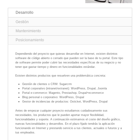
Desarrollo
Gestión
Mantenimiento
Posicionamiento
Dependiendo del proyecto que quieras desarrollar en Internet, existen distintos
software de código abierto o cerrado que pueden ser la base de tu portal. Este tipo
de software permite poder cubrir las necesidades específicas de su negocio y no
tener que gastar tiempo y dinero en funcionalidades estándar.
Existen distintos productos que resuelven una problemática concreta:
Gestión de clientes o CRM: Sugarcrm
Portal corporativo (intranet/extranet): WordPress, Drupal, Joomla
Portal e-commerce: Magento, Prestashop, Drupal+ecommerce
Blog personal o corporativo: WordPress, Drupal
Gestor de incidencias de productos: Osticket, WordPress, Drupal
Antes de empezar cualquier proyecto estudiamos cuidadosamente sus
necesidades, los productos que le pueden aportar mayor flexibilidad,
funcionalidades y soporte. A continuación estimamos el coste del diseño gráfico,
nuevas funcionalidades y desarrollos. En el plazo fijado tendrás la aplicación
funcionando en Internet y prestando servicio a tus clientes, actuales o futuros y a
tus empleados.