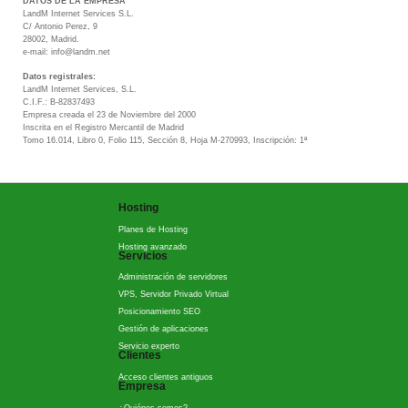
DATOS DE LA EMPRESA
LandM Internet Services S.L.
C/ Antonio Perez, 9
28002, Madrid.
e-mail: info@landm.net
Datos registrales:
LandM Internet Services, S.L.
C.I.F.: B-82837493
Empresa creada el 23 de Noviembre del 2000
Inscrita en el Registro Mercantil de Madrid
Tomo 16.014, Libro 0, Folio 115, Sección 8, Hoja M-270993, Inscripción: 1ª
Hosting
Planes de Hosting
Hosting avanzado
Servicios
Administración de servidores
VPS, Servidor Privado Virtual
Posicionamiento SEO
Gestión de aplicaciones
Servicio experto
Clientes
Acceso clientes antiguos
Empresa
¿Quiénes somos?