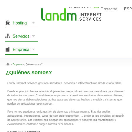
91 739 80 64
Contactar
ESP
Hosting
Servicios
Empresa
»
Empresa
»
¿Quiénes somos?
¿Quiénes somos?
LandM Internet Services gestiona servidores, servicios e infraestructuras desde el año 2000.
Desde el principio hemos ofrecido alojamiento compartido en nuestros servidores para clientes
de todos los sectores. Con el tiempo empezamos a gestionar servidores de nuestros clientes,
que nos demandaban soluciones ad-hoc para sus sistemas hechos a medida o sistemas que
partían de aplicaciones open source.
Pero no nos quedamos en la gestión de sistemas e infraestructura. Tras desarrollar
aplicaciones, integraciones, webs de comercio electrónico, … creamos los servicios de gestión
de aplicaciones. Los clientes nos delegan las aplicaciones y nosotros las mantenemos y
evolucionamos conforme surgen nuevas necesidades.