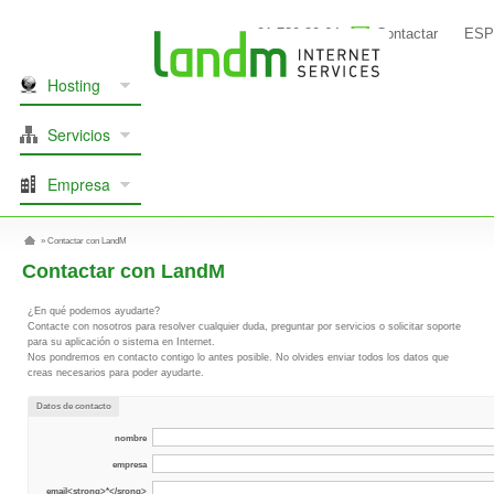
91 739 80 64
Contactar
ESP
Hosting
Servicios
Empresa
»
Contactar con LandM
Contactar con LandM
¿En qué podemos ayudarte?
Contacte con nosotros para resolver cualquier duda, preguntar por servicios o solicitar soporte
para su aplicación o sistema en Internet.
Nos pondremos en contacto contigo lo antes posible. No olvides enviar todos los datos que
creas necesarios para poder ayudarte.
Datos de contacto
nombre
empresa
email<strong>*</srong>