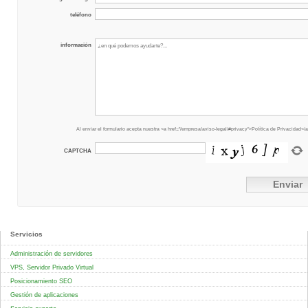
teléfono
información
Al enviar el formulario acepta nuestra <a href="/empresa/aviso-legal/#privacy">Política de Privacidad</
CAPTCHA
Servicios
Administración de servidores
VPS, Servidor Privado Virtual
Posicionamiento SEO
Gestión de aplicaciones