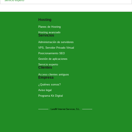
Servicio experto
Hosting
Planes de Hosting
Hosting avanzado
Servicios
Administración de servidores
VPS, Servidor Privado Virtual
Posicionamiento SEO
Gestión de aplicaciones
Servicio experto
Clientes
Acceso clientes antiguos
Empresa
¿Quiénes somos?
Aviso legal
Programa Kit Digital
LandM Internet Services, S.L.